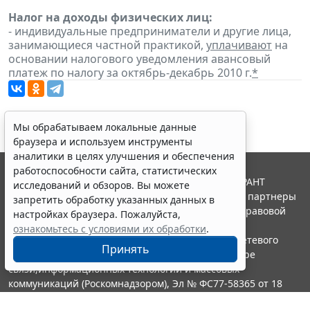
Налог на доходы физических лиц:
- индивидуальные предприниматели и другие лица,
занимающиеся частной практикой,
уплачивают
на
основании налогового уведомления авансовый
платеж по налогу за октябрь-декабрь 2010 г.
*
Мы обрабатываем локальные данные
браузера и используем инструменты
аналитики в целях улучшения и обеспечения
работоспособности сайта, статистических
© ООО "НПП "ГАРАНТ-СЕРВИС", 2026. Система ГАРАНТ
исследований и обзоров. Вы можете
выпускается с 1990 года. Компания "Гарант" и ее партнеры
запретить обработку указанных данных в
являются участниками Российской ассоциации правовой
настройках браузера. Пожалуйста,
информации ГАРАНТ.
ознакомьтесь с условиями их обработки
.
Портал ГАРАНТ.РУ зарегистрирован в качестве сетевого
Принять
издания Федеральной службой по надзору в сфере
связи,информационных технологий и массовых
коммуникаций (Роскомнадзором), Эл № ФС77-58365 от 18
июня 2014 года.