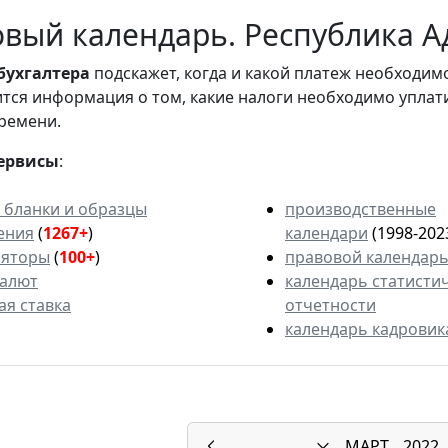
вый календарь. Республика Ад
бухгалтера
подскажет, когда и какой платеж необходи
вится информация о том, какие налоги необходимо уплат
ремени.
ервисы
:
 бланки и образцы
производственные
ения
(
1267+
)
календари
(1998-202
ляторы
(
100+
)
правовой календар
валют
календарь статисти
ая ставка
отчетности
календарь кадровик
МАРТ
2022