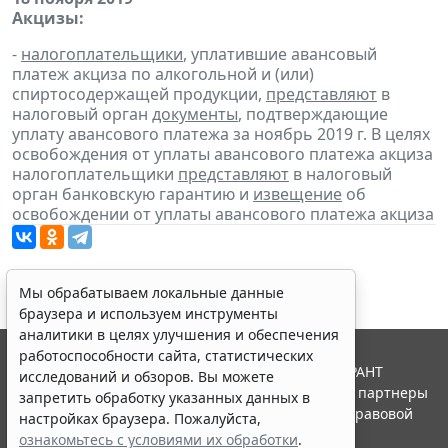
Акцизы:
-
налогоплательщики
, уплатившие авансовый
платеж акциза по алкогольной и (или)
спиртосодержащей продукции,
представляют
в
налоговый орган
документы
, подтверждающие
уплату авансового платежа за ноябрь 2019 г. В целях
освобождения от уплаты авансового платежа акциза
налогоплательщики
представляют
в налоговый
орган банковскую гарантию и
извещение
об
освобождении от уплаты авансового платежа акциза
Мы обрабатываем локальные данные
браузера и используем инструменты
аналитики в целях улучшения и обеспечения
работоспособности сайта, статистических
© ООО "НПП "ГАРАНТ-СЕРВИС", 2026. Система ГАРАНТ
исследований и обзоров. Вы можете
выпускается с 1990 года. Компания "Гарант" и ее партнеры
запретить обработку указанных данных в
являются участниками Российской ассоциации правовой
настройках браузера. Пожалуйста,
информации ГАРАНТ.
ознакомьтесь с условиями их обработки
.