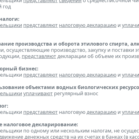
ательщики
представляют
сведения
о среднесписочной чи
 год
налоги:
тельщики
представляют
налоговую декларацию
и
уплач
ание производства и оборота этилового спирта, а
ии, осуществляющие производство, закупку и поставки 
одукции,
представляют
декларации об объеме их производ
горный бизнес:
ательщики
представляют
налоговую декларацию
и
уплач
льзование объектами водных биологических ресурсо
тельщики
уплачивают
регулярный взнос
ог:
ательщики
представляют
налоговую
декларацию
и
уплач
 налоговое декларирование:
тельщики по одному или нескольким налогам, не осуще
движение денежных средств на их счетах в банках (в ка