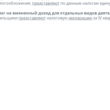
алогообложения,
представляют
по данным налогам един
ог на вмененный доход для отдельных видов деяте
ательщики
представляют
налоговую
декларацию
за IV ква