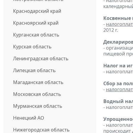
- налогопл
календарный
Краснодарский край
Косвенные 
Красноярский край
-
налогопла
2012 г.
Курганская область
Деклариров
Курская область
- организац
пищевой пр
Ленинградская область
Налог на и
Липецкая область
- налогопл
Магаданская область
Сбор за по
-
налогопла
Московская область
Водный нал
Мурманская область
- налогопл
Ненецкий АО
Упрощенное
- налогопла
Нижегородская область
происходит 