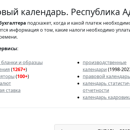
вый календарь. Республика Ад
бухгалтера
подскажет, когда и какой платеж необходи
вится информация о том, какие налоги необходимо уплат
ремени.
ервисы
:
 бланки и образцы
производственные
ения
(
1267+
)
календари
(1998-202
ляторы
(
100+
)
правовой календар
валют
календарь статисти
ая ставка
отчетности
календарь кадровик