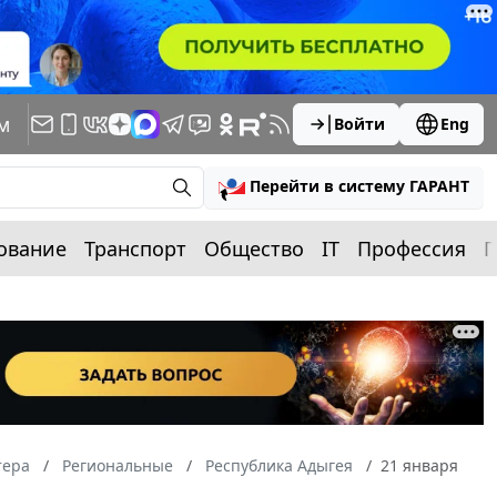
м
Войти
Eng
Перейти в систему ГАРАНТ
ование
Транспорт
Общество
IT
Профессия
П
тера
Региональные
Республика Адыгея
21 января