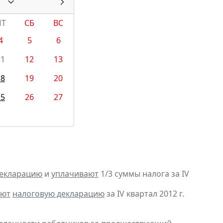
ПТ
СБ
ВС
4
5
6
11
12
13
18
19
20
25
26
27
декларацию
и
уплачивают
1/3 суммы налога за IV
яют
налоговую декларацию
за IV квартал 2012 г.