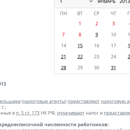
ЯНВАРЬ
2013
ПН
ВТ
СР
ЧТ
1
2
3
7
8
9
10
14
15
16
17
21
22
23
24
28
29
30
31
013
тельщики
(
налоговые агенты
)
представляют
налоговую 
г.;
анные в
п. 5 ст. 173
НК РФ,
уплачивают
налог и
представл
 среднесписочной численности работников: