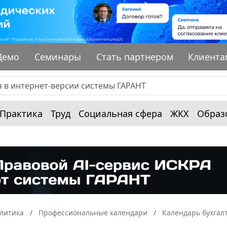
Демо
Семинары
Стать партнером
Клиента
Практика
Труд
Социальная сфера
ЖКХ
Образ
алитика
Профессиональные календари
Календарь бухгал