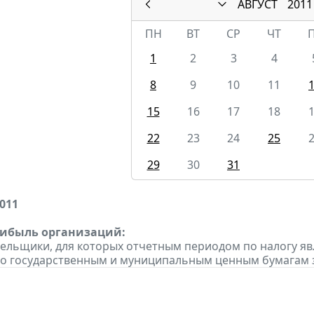
АВГУСТ
2011
ПН
ВТ
СР
ЧТ
1
2
3
4
8
9
10
11
15
16
17
18
22
23
24
25
29
30
31
2011
рибыль организаций:
тельщики, для которых отчетным периодом по налогу яв
о государственным и муниципальным ценным бумагам за