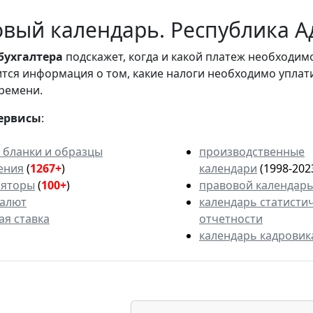
вый календарь. Республика Ад
бухгалтера
подскажет, когда и какой платеж необходи
вится информация о том, какие налоги необходимо уплат
ремени.
ервисы
:
 бланки и образцы
производственные
ения
(
1267+
)
календари
(1998-202
ляторы
(
100+
)
правовой календар
валют
календарь статисти
ая ставка
отчетности
календарь кадровик