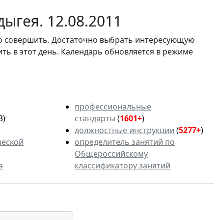
ыгея. 12.08.2011
мо совершить. Достаточно выбрать интересующую
ить в этот день. Календарь обновляется в режиме
профессиональные
3)
стандарты
(
1601+
)
ь
должностные инструкции
(
5277+
)
ческой
определитель занятий по
Общероссийскому
а
классификатору занятий