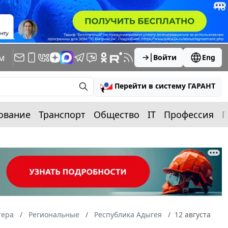
м
Войти
Eng
Перейти в систему ГАРАНТ
ование
Транспорт
Общество
IT
Профессия
П
тера
Региональные
Республика Адыгея
12 августа