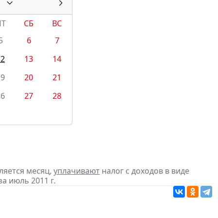
ПТ
СБ
ВС
5
6
7
12
13
14
19
20
21
26
27
28
ляется месяц,
уплачивают
налог с доходов в виде
 июль 2011 г.