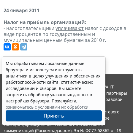
24 января 2011
Налог на прибыль организаций:
- налогоплательщики
уплачивают
налог с доходов в
виде процентов по государственным и
муниципальным ценным бумагам за 2010 г.
Мы обрабатываем локальные данные
браузера и используем инструменты
аналитики в целях улучшения и обеспечения
работоспособности сайта, статистических
© ООО "НПП "ГАРАНТ-СЕРВИС", 2026. Система ГАРАНТ
исследований и обзоров. Вы можете
выпускается с 1990 года. Компания "Гарант" и ее партнеры
запретить обработку указанных данных в
являются участниками Российской ассоциации правовой
настройках браузера. Пожалуйста,
информации ГАРАНТ.
ознакомьтесь с условиями их обработки
.
Портал ГАРАНТ.РУ зарегистрирован в качестве сетевого
Принять
издания Федеральной службой по надзору в сфере
связи,информационных технологий и массовых
коммуникаций (Роскомнадзором), Эл № ФС77-58365 от 18