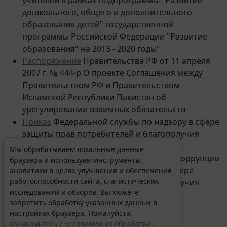
дошкольного, общего и дополнительного
образования детей" государственной
программы Российской Федерации "Развитие
Мы обрабатываем локальные данные
образования" на 2013 - 2020 годы"
браузера и используем инструменты
Распоряжение
Правительства РФ от 11 апреля
аналитики в целях улучшения и обеспечения
работоспособности сайта, статистических
2007 г. № 444-р О проекте Соглашения между
исследований и обзоров. Вы можете
Правительством РФ и Правительством
запретить обработку указанных данных в
Исламской Республики Пакистан об
настройках браузера. Пожалуйста,
урегулировании взаимных обязательств
ознакомьтесь с условиями их обработки
.
Приказ
Федеральной службы по надзору в сфере
Принять
защиты прав потребителей и благополучия
человека от 22 мая 2014 г. № 418 "Об
утверждении Плана противодействия коррупции
Erid: 4CQwVszH9pWwojUA9Q3
Реклама
в Федеральной службе по надзору в сфере
защиты прав потребителей и благополучия
Получите полный доступ к системе
человека на 2014-2015 годы"
ГАРАНТ бесплатно на 3 дня!
Получить доступ
14 мая 2016