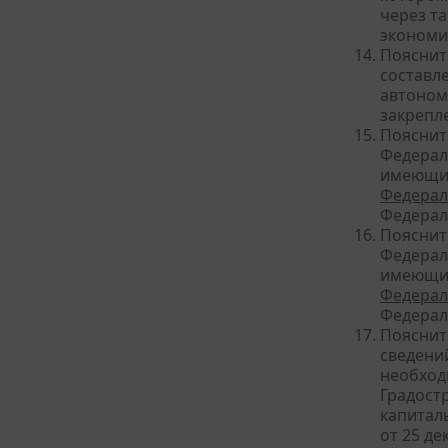
через т
экономи
Пояснит
составл
автоном
закрепл
Пояснит
Федерал
имеющих
Федерал
Федерал
Пояснит
Федерал
имеющих
Федерал
Федерал
Пояснит
сведени
необход
Градост
капитал
от 25 де