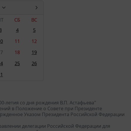
ПТ
СБ
ВС
3
4
5
10
11
12
17
18
19
24
25
26
31
00-летия со дня рождения В.П. Астафьева"
нений в Положение о Совете при Президенте
ржденное Указом Президента Российской Федерации
аправлении делегации Российской Федерации для