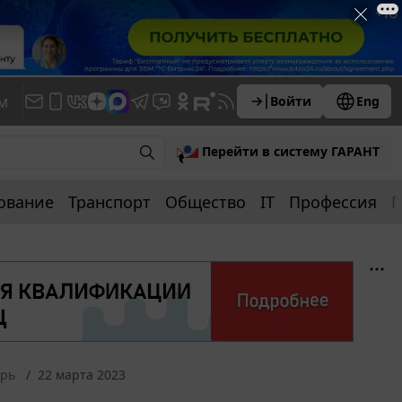
м
Войти
Eng
Перейти в систему ГАРАНТ
ование
Транспорт
Общество
IT
Профессия
П
арь
22 марта 2023