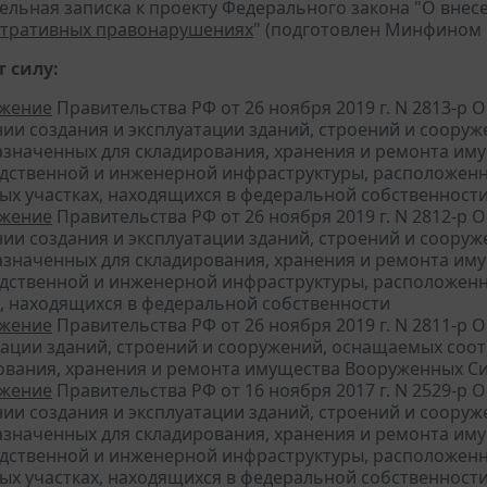
ельная записка к проекту Федерального закона "О вне
тративных правонарушениях
" (подготовлен Минфином Р
 силу:
жение
Правительства РФ от 26 ноября 2019 г. N 2813-р
ии создания и эксплуатации зданий, строений и соор
азначенных для складирования, хранения и ремонта иму
дственной и инженерной инфраструктуры, расположенн
ых участках, находящихся в федеральной собственност
жение
Правительства РФ от 26 ноября 2019 г. N 2812-р
ии создания и эксплуатации зданий, строений и соор
азначенных для складирования, хранения и ремонта иму
дственной и инженерной инфраструктуры, расположенн
х, находящихся в федеральной собственности
жение
Правительства РФ от 26 ноября 2019 г. N 2811-р
тации зданий, строений и сооружений, оснащаемых со
ования, хранения и ремонта имущества Вооруженных С
жение
Правительства РФ от 16 ноября 2017 г. N 2529-р
ии создания и эксплуатации зданий, строений и соор
азначенных для складирования, хранения и ремонта иму
дственной и инженерной инфраструктуры, расположенн
ых участках, находящихся в федеральной собственност