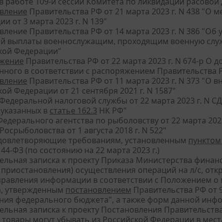
 в работе 109-й сессии Комитета по ликвидации расово
вление
Правительства РФ от 21 марта 2023 г. N 438 "О 
и от 3 марта 2023 г. N 139"
вление Правительства РФ от 14 марта 2023 г. N 386 "О
й выплаты военнослужащим, проходящим военную служб
кой Федерации"
жение
Правительства РФ от 22 марта 2023 г. N 674-р О
ного в соответствии с распоряжением Правительства РФ
вление
Правительства РФ от 11 марта 2023 г. N 373 "О
ой Федерации от 21 сентября 2021 г. N 1587"
Федеральной налоговой службы от 22 марта 2023 г. N СД
 указанных в
статье 162.3
НК РФ"
едерального агентства по рыболовству от 22 марта 202
Росрыболовства от 1 августа 2018 г. N 522"
удовлетворяющие требованиям, установленным
пунктом 
N 44-ФЗ (по состоянию на 22 марта 2023 г.)
ельная записка к проекту Приказа Министерства финан
 приостановления) осуществления операций на л/с, откр
аправления информации в соответствии с Положением о
, утвержденным
постановлением
Правительства РФ от 9
ния федерального бюджета", а также форм данной инфо
ельная записка к проекту Постановления Правительства
 товары могут убывать из Российской Федерации в мес