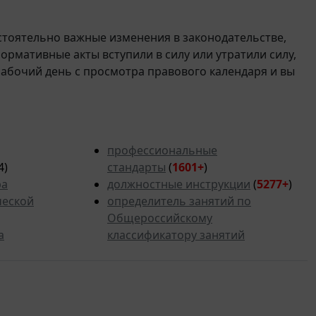
стоятельно важные изменения в законодательстве,
 нормативные акты вступили в силу или утратили силу,
рабочий день с просмотра правового календаря и вы
профессиональные
4)
стандарты
(
1601+
)
ра
должностные инструкции
(
5277
+
)
ческой
определитель занятий по
Общероссийскому
а
классификатору занятий