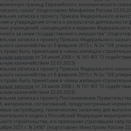
аможенную границу Евразийского экономического союза
ческого союза" (подготовлен Минфином России 22.03.20
ельная записка к проекту Приказа Федерального агент
ения и утверждения отчета о результатах деятельности
ных учреждений, находящихся в ведении Федерального 
енного за ними государственного имущества" (подготов
ельная записка к проекту Приказа Федерального казна
ьного казначейства от 6 февраля 2015 г. N 2н "Об утве
 право быть принятыми в члены жилищно-строительных
ьным законом
от 24 июля 2008 г. N 161-ФЗ "О содейств
ьным казначейством 22.03.2023)
ельная записка к проекту Приказа Федерального казна
ьного казначейства от 6 февраля 2015 г. N 2н "Об утве
 право быть принятыми в члены жилищно-строительных
ьным законом
от 24 июля 2008 г. N 161-ФЗ "О содейств
ьным казначейством 22.03.2023)
ельная записка к проекту Постановления Правительства
й, материалов, согласований, предусмотренных норма
имых застройщику, техническому заказчику для выпол
роительного кодекса Российский Федерации мероприяти
ьного строительства, и о признании утратившим силу 
кабря 2021 г. N 2490" (подготовлен Минстроем России 22.