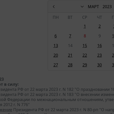
МАРТ
2023
ПН
ВТ
СР
ЧТ
1
2
6
7
8
9
13
14
15
16
20
21
22
23
27
28
29
30
23
т в силу:
зидента РФ от 22 марта 2023 г. N 182 "О праздновании 1
зидента РФ от 22 марта 2023 г. N 183 "О внесении изме
кой Федерации по межнациональным отношениям, утве
я 2012 г. N 776"
жение
Президента РФ от 22 марта 2023 г. N 80-рп "О н