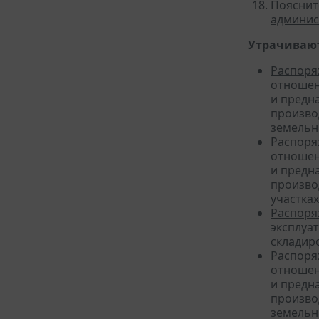
Пояснит
админис
Утрачивают
Распоря
отношен
и предн
произво
земельн
Распоря
отношен
и предн
произво
участка
Распоря
эксплуа
складир
Распоря
отношен
и предн
произво
земельн