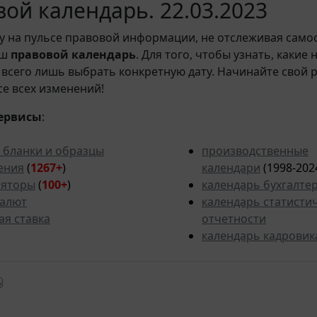
ой календарь. 22.03.2023
у на пульсе правовой информации, не отслеживая само
аш
правовой календарь
. Для того, чтобы узнать, какие
всего лишь выбрать конкретную дату. Начинайте свой 
рсе всех изменений!
ервисы
:
 бланки и образцы
производственные
ения
(
1267+
)
календари
(1998-202
ляторы
(
100+
)
календарь бухгалте
валют
календарь статисти
ая ставка
отчетности
календарь кадровик