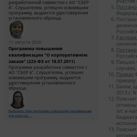
участия
разработанной совместно с АО ''СБЕР
Постано
А". Слушателям, успешно освоившим
программу, выдаются удостоверения
Федераци
установленного образца.
Постано
денежно
Российс
Распоря
11 августа 2026
заключен
Программа повышения
Постано
квалификации "О корпоративном
Российск
заказе" (223-ФЗ от 18.07.2011)
Письмо 
Программа разработана совместно с
случаях,
АО ''СБЕР А". Слушателям, успешно
Приказ
Ф
освоившим программу, выдаются
приказу 
удостоверения установленного
Банки, 
образца.
2013 г. 
Пояснит
(отмены
л/с и н
Выберите тему программы повышения квалификации
для юристов ...
бюджета
исполне
Пояснит
котором