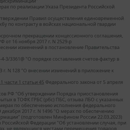
й дискриминации"
мерах по реализации Указа Президента Российской
б утверждении Правил осуществления единовременной
у по контракту в войсках национальной гвардии
 досрочном прекращении концессионного соглашения,
 от 16 ноября 2017 г. N 2529-р
 внесении изменений в постановление Правительства
-4-3/3361@ "О порядке составления счетов-фактур в
3 г. N 128 "О внесении изменений в приложение к
1 части 1 статьи 45
Федерального закона от 5 апреля
сов РФ "Об утверждении Порядка приостановления
ытых в ТОФК ГРБС (рбс) ПБС, отзыва ЛБО с указанных
 мерах по обеспечению исполнения федерального
 декабря 2017 г. N 1496 "О мерах по обеспечению
рмации" (подготовлен Минфином России 22.03.2023)
 Российской Федерации "Об установлении случая, при
тах, не являющихся местами перемещения товаров