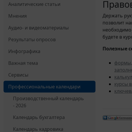
Правов
Аналитические статьи
Держать рук
Мнения
позволит н
Аудио- и видеоматериалы
необходимо 
будете в ку
Результаты опросов
Полезные с
Инфографика
формы,
Важная тема
заполн
Сервисы
кальку
курсы 
Профессиональные календари
ключев
Производственный календарь
- 2026
Календарь бухгалтера
Календарь кадровика