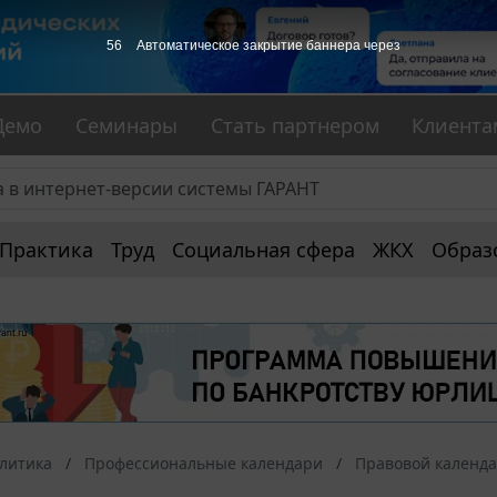
55
Автоматическое закрытие баннера через
Демо
Семинары
Стать партнером
Клиента
Практика
Труд
Социальная сфера
ЖКХ
Образ
алитика
Профессиональные календари
Правовой календ