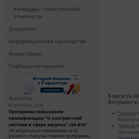
Календарь статистической
отчетности
Документы
Информационное партнерство
Форум Гарант
Подборки материалов
8 августа 2
Анонсы
Вступают в 
8 сентября 2026
Программа повышения
Приказ
М
квалификации "О контрактной
Минпромт
системе в сфере закупок" (44-ФЗ)"
Приказ
М
Об актуальных изменениях в КС
промышл
узнаете, став участником программы,
полиэти