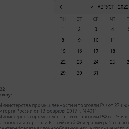
АВГУСТ
2022
ПН
ВТ
СР
ЧТ
1
2
3
4
8
9
10
11
15
16
17
18
22
23
24
25
29
30
31
022
силу:
инистерства промышленности и торговли РФ от 27 июня
орга России от 13 февраля 2017 г. N 401"
инистерства промышленности и торговли РФ от 23 июня
енности и торговли Российской Федерации работы по
лентерефталата волокнообразующего, используемого дл