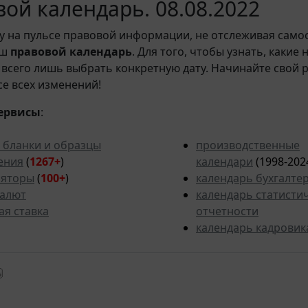
ой календарь. 08.08.2022
у на пульсе правовой информации, не отслеживая само
аш
правовой календарь
. Для того, чтобы узнать, какие
всего лишь выбрать конкретную дату. Начинайте свой 
рсе всех изменений!
ервисы
:
 бланки и образцы
производственные
ения
(
1267+
)
календари
(1998-202
ляторы
(
100+
)
календарь бухгалте
валют
календарь статисти
ая ставка
отчетности
календарь кадровик