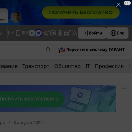
м
Войти
Eng
Перейти в систему ГАРАНТ
ование
Транспорт
Общество
IT
Профессия
П
арь
8 августа 2022