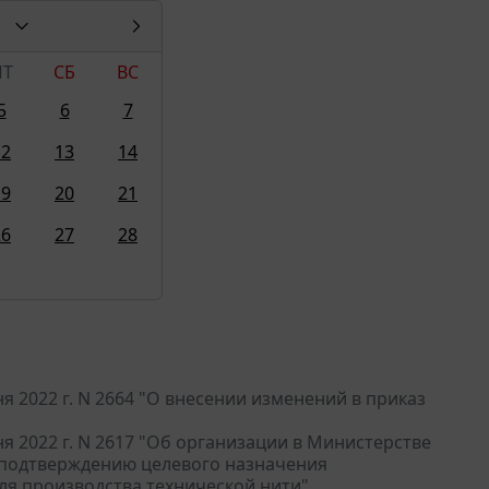
ПТ
СБ
ВС
5
6
7
12
13
14
19
20
21
26
27
28
 2022 г. N 2664 "О внесении изменений в приказ
 2022 г. N 2617 "Об организации в Министерстве
 подтверждению целевого назначения
я производства технической нити"