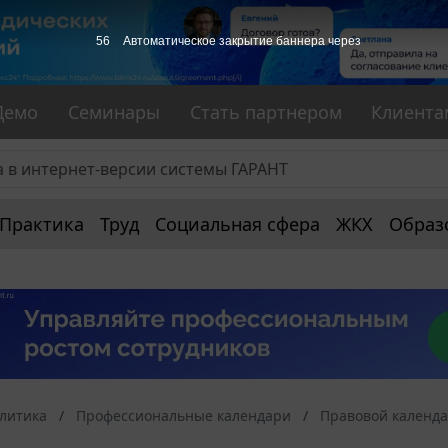
55
Автоматическое закрытие баннера через
Демо
Семинары
Стать партнером
Клиента
Практика
Труд
Социальная сфера
ЖКХ
Образ
алитика
Профессиональные календари
Правовой календ