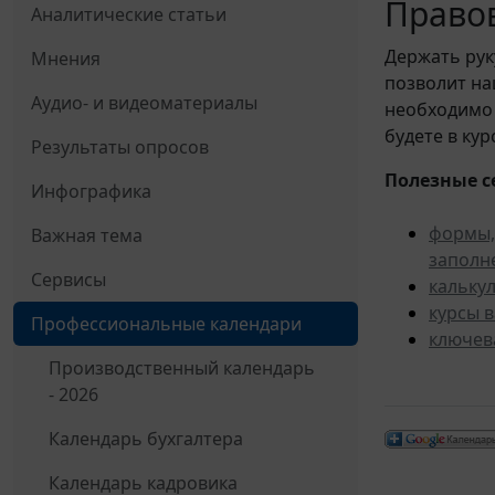
Правов
Аналитические статьи
Держать рук
Мнения
позволит н
Аудио- и видеоматериалы
необходимо 
будете в ку
Результаты опросов
Полезные с
Инфографика
формы,
Важная тема
заполн
Сервисы
кальку
курсы 
Профессиональные календари
ключев
Производственный календарь
- 2026
Календарь бухгалтера
Календарь кадровика