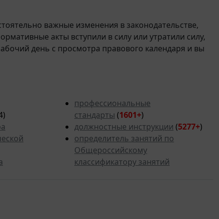
стоятельно важные изменения в законодательстве,
 нормативные акты вступили в силу или утратили силу,
рабочий день с просмотра правового календаря и вы
профессиональные
4)
стандарты
(
1601+
)
ра
должностные инструкции
(
5277
+
)
ческой
определитель занятий по
Общероссийскому
а
классификатору занятий