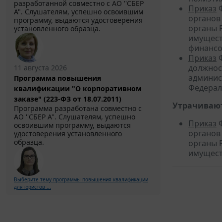
разработанной совместно с АО ''СБЕР
Приказ
Ф
А". Слушателям, успешно освоившим
органов
программу, выдаются удостоверения
органы 
установленного образца.
имущест
финансо
Приказ
Ф
должнос
11 августа 2026
админис
Программа повышения
Федерал
квалификации "О корпоративном
заказе" (223-ФЗ от 18.07.2011)
Утрачивают
Программа разработана совместно с
АО ''СБЕР А". Слушателям, успешно
Приказ
Ф
освоившим программу, выдаются
органов
удостоверения установленного
образца.
органы 
имущест
Выберите тему программы повышения квалификации
для юристов ...