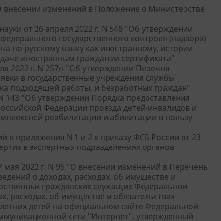
 "О внесении изменений в Положение о Министерстве
уки от 26 апреля 2022 г. N 548 "Об утверждении
федерального государственного контроля (надзора)
а по русскому языку как иностранному, истории
ыдаче иностранным гражданам сертификата"
я 2022 г. N 257н "Об утверждении Перечня
явки в государственные учреждения службы
ска подходящей работы, и безработных граждан"
 N 143 "Об утверждении Порядка предоставления
оссийской Федерации проезда детей-инвалидов и
мплексной реабилитации и абилитации в пользу
ий в приложения N 1 и 2 к
приказу
ФСБ России от 23
пертиз в экспертных подразделениях органов
мая 2022 г. N 95 "О внесении изменений в Перечень
едений о доходах, расходах, об имуществе и
арственных гражданских служащих Федеральной
х, расходах, об имуществе и обязательствах
олетних детей на официальном сайте Федеральной
ммуникационной сети "Интернет", утвержденный