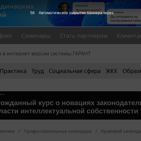
55
Автоматическое закрытие баннера через
Демо
Семинары
Стать партнером
Клиента
Практика
Труд
Социальная сфера
ЖКХ
Образ
алитика
Профессиональные календари
Правовой календ