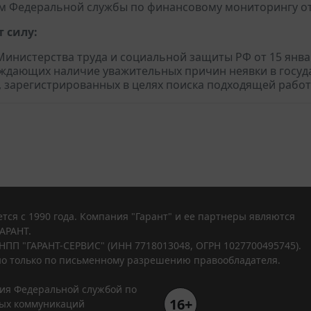
м Федеральной службы по финансовому мониторингу от 1
 силу:
инистерства труда и социальной защиты РФ от 15 январ
ждающих наличие уважительных причин неявки в госуд
, зарегистрированных в целях поиска подходящей рабо
тся с 1990 года. Компания "Гарант" и ее партнеры являются
АРАНТ.
НПП "ГАРАНТ-СЕРВИС" (ИНН 7718013048, ОГРН 1027700495745).
о только по письменному разрешению правообладателя.
ния Федеральной службой по
16+
вых коммуникаций