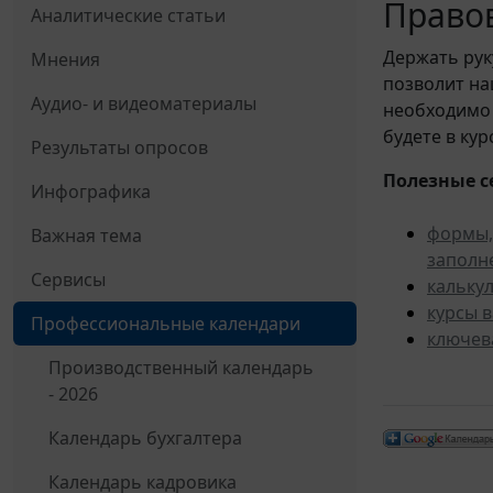
Правов
Аналитические статьи
Держать рук
Мнения
позволит н
Аудио- и видеоматериалы
необходимо 
будете в ку
Результаты опросов
Полезные с
Инфографика
формы,
Важная тема
заполн
Сервисы
кальку
курсы 
Профессиональные календари
ключев
Производственный календарь
- 2026
Календарь бухгалтера
Календарь кадровика