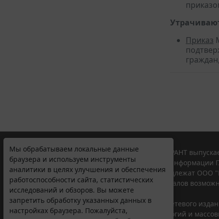
приказо
Утрачивают
Приказ
М
подтвер
граждан
Мы обрабатываем локальные данные
© ООО "НПП "ГАРАНТ-СЕРВИС", 2026. Система ГАРАНТ выпускае
браузера и используем инструменты
участниками Российской ассоциации правовой информации Г
аналитики в целях улучшения и обеспечения
Все права на материалы сайта ГАРАНТ.РУ принадлежат ООО "
работоспособности сайта, статистических
Полное или частичное воспроизведение материалов возможн
исследований и обзоров. Вы можете
Правила использования портала.
запретить обработку указанных данных в
Портал ГАРАНТ.РУ зарегистрирован в качестве сетевого изда
настройках браузера. Пожалуйста,
надзору в сфере связи,информационных технологий и массо