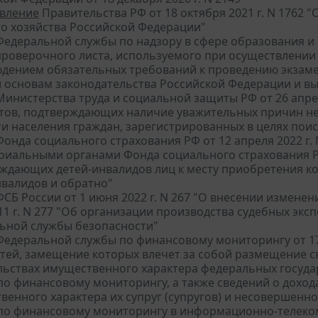
вление
Правительства РФ от 18 октября 2021 г. N 1762
го хозяйства Российской Федерации"
едеральной службы по надзору в сфере образования и на
роверочного листа, используемого при осуществлении 
юдением обязательных требований к проведению экзамен
и основам законодательства Российской Федерации и в
инистерства труда и социальной защиты РФ от 26 апрел
тов, подтверждающих наличие уважительных причин не
ти населения граждан, зарегистрированных в целях пои
онда социального страхования РФ от 12 апреля 2022 г.
риальными органами Фонда социального страхования Р
ждающих детей-инвалидов лиц к месту приобретения ко
нвалидов и обратно"
СБ России от 1 июня 2022 г. N 267 "О внесении изменен
11 г. N 277 "Об организации производства судебных экс
ьной службы безопасности"
едеральной службы по финансовому мониторингу от 17 
тей, замещение которых влечет за собой размещение св
льствах имущественного характера федеральных госуд
по финансовому мониторингу, а также сведений о дохода
венного характера их супруг (супругов) и несовершенн
по финансовому мониторингу в информационно-телеко