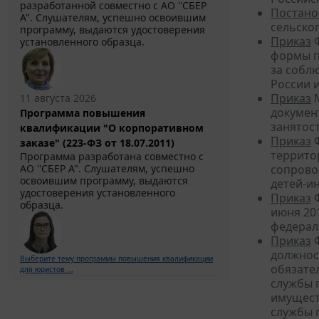
разработанной совместно с АО ''СБЕР
Постано
А". Слушателям, успешно освоившим
сельско
программу, выдаются удостоверения
Приказ
Ф
установленного образца.
формы п
за собл
России 
Приказ
М
11 августа 2026
докумен
Программа повышения
занятос
квалификации "О корпоративном
Приказ
Ф
заказе" (223-ФЗ от 18.07.2011)
террито
Программа разработана совместно с
АО ''СБЕР А". Слушателям, успешно
сопрово
освоившим программу, выдаются
детей-и
удостоверения установленного
Приказ
Ф
образца.
июня 20
федерал
Приказ
Ф
должнос
Выберите тему программы повышения квалификации
обязате
для юристов ...
службы 
имущест
службы 