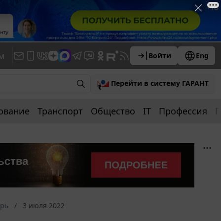
м
Войти
Eng
Перейти в систему ГАРАНТ
ование
Транспорт
Общество
IT
Профессия
П
арь
3 июля 2022