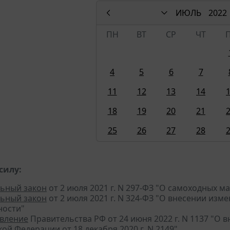
ИЮЛЬ
2022
ПН
ВТ
СР
ЧТ
4
5
6
7
11
12
13
14
18
19
20
21
25
26
27
28
силу:
ьный закон
от 2 июля 2021 г. N 297-ФЗ "О самоходных м
ьный закон
от 2 июля 2021 г. N 324-ФЗ "О внесении изм
ности"
вление
Правительства РФ от 24 июня 2022 г. N 1137 "О
ой Федерации от 18 декабря 2020 г. N 2149"