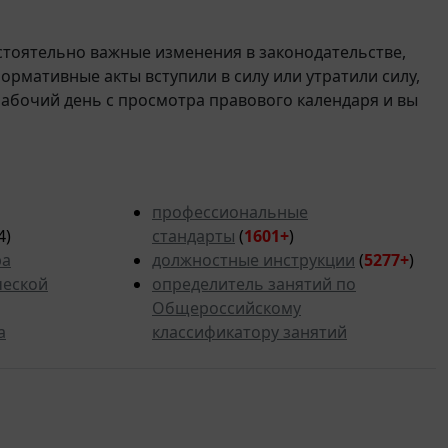
стоятельно важные изменения в законодательстве,
 нормативные акты вступили в силу или утратили силу,
рабочий день с просмотра правового календаря и вы
профессиональные
4)
стандарты
(
1601+
)
ра
должностные инструкции
(
5277
+
)
ческой
определитель занятий по
Общероссийскому
а
классификатору занятий