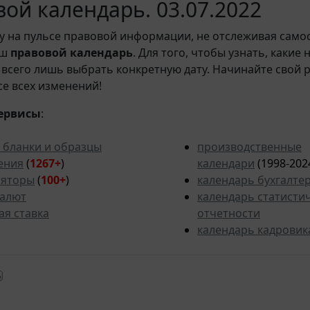
ой календарь. 03.07.2022
у на пульсе правовой информации, не отслеживая само
аш
правовой календарь
. Для того, чтобы узнать, какие
всего лишь выбрать конкретную дату. Начинайте свой 
рсе всех изменений!
ервисы
:
 бланки и образцы
производственные
ения
(
1267+
)
календари
(1998-202
ляторы
(
100+
)
календарь бухгалте
валют
календарь статисти
ая ставка
отчетности
календарь кадровик