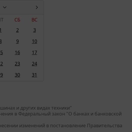
ПТ
СБ
ВС
1
2
3
8
9
10
15
16
17
22
23
24
29
30
31
ашинах и других видах техники"
енения в Федеральный закон "О банках и банковской
 внесении изменений в постановление Правительства