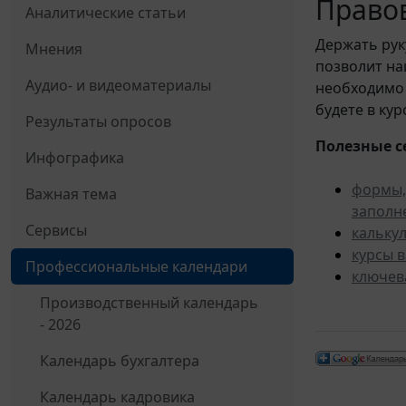
Правов
Аналитические статьи
Держать рук
Мнения
позволит н
Аудио- и видеоматериалы
необходимо 
будете в ку
Результаты опросов
Полезные с
Инфографика
формы,
Важная тема
заполн
Сервисы
кальку
курсы 
Профессиональные календари
ключев
Производственный календарь
- 2026
Календарь бухгалтера
Календарь кадровика