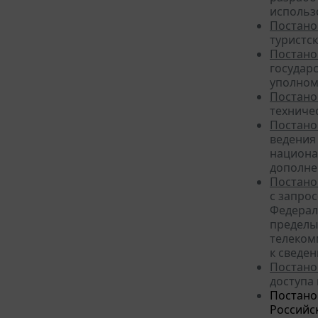
использ
Постано
туристс
Постано
государ
уполном
Постано
техниче
Постано
ведения
национа
дополне
Постано
с запро
Федерал
пределы
телеком
к сведе
Постано
доступа 
Постано
Российск