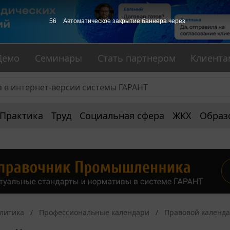
55
Автоматическое закрытие баннера через
Демо
Семинары
Стать партнером
Клиента
Практика
Труд
Социальная сфера
ЖКХ
Образ
алитика
Профессиональные календари
Правовой календ