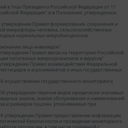
ний в Указ Президента Российской Федерации от 11
ссийской Федерации" и в Положение, утвержденное
Об утверждении Правил формирования, сохранения и
ой микрофлоры человека, сельскохозяйственных
риродных нормальных микробиоценозов
 признании лица инвалидом"
б утверждении Правил ввоза на территорию Российской
ции патогенных микроорганизмов и вирусов"
б утверждении Правил взаимодействия Федеральной
естицидов и агрохимикатов и иных государственных
"Об осуществлении государственного мониторинга
 "Об утверждении перечня видов юридически значимых
оварных знаков, знаков обслуживания и наименований
за и размеров пошлин, уплачиваемых при
 "Об утверждении Правил предоставления информации
ологической безопасности и проведения мониторинга
работок продукции, в том числе созданной с