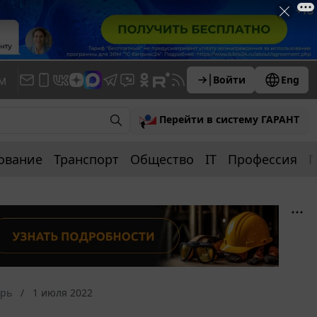
м
Войти
Eng
Перейти в систему ГАРАНТ
ование
Транспорт
Общество
IT
Профессия
П
арь
1 июля 2022