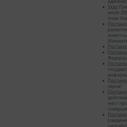
админис
Указ
Пре
июля 20
этим Ук
Постано
развити
животны
(биомат
Постано
Постано
Федерац
Постано
государ
информа
Постано
зерна"
Постано
действи
мест пр
соверше
Постано
(сведен
разработ