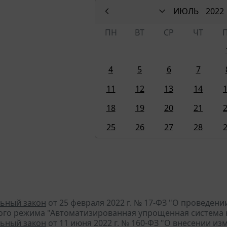
ИЮЛЬ
2022
ПН
ВТ
СР
ЧТ
4
5
6
7
11
12
13
14
18
19
20
21
25
26
27
28
ьный закон
от 25 февраля 2022 г. № 17-ФЗ "О проведен
ого режима "Автоматизированная упрощенная система
ьный закон
от 11 июня 2022 г. № 160-ФЗ "О внесении из