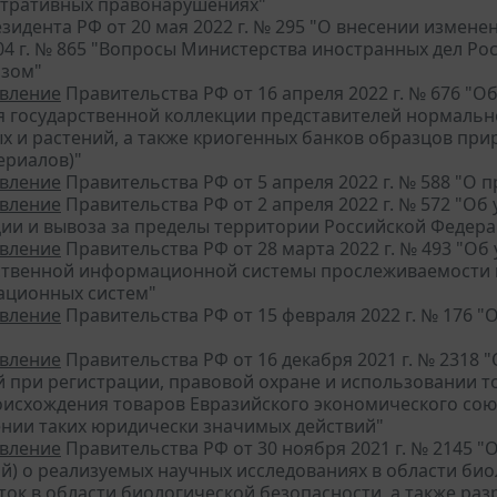
тративных правонарушениях"
зидента РФ от 20 мая 2022 г. № 295 "О внесении измене
04 г. № 865 "Вопросы Министерства иностранных дел Ро
азом"
вление
Правительства РФ от 16 апреля 2022 г. № 676 "
я государственной коллекции представителей нормальн
х и растений, а также криогенных банков образцов п
ериалов)"
вление
Правительства РФ от 5 апреля 2022 г. № 588 "О
вление
Правительства РФ от 2 апреля 2022 г. № 572 "О
ии и вывоза за пределы территории Российской Федера
вление
Правительства РФ от 28 марта 2022 г. № 493 "О
ственной информационной системы прослеживаемости п
ционных систем"
вление
Правительства РФ от 15 февраля 2022 г. № 176 
вление
Правительства РФ от 16 декабря 2021 г. № 2318
й при регистрации, правовой охране и использовании т
оисхождения товаров Евразийского экономического сою
нии таких юридически значимых действий"
вление
Правительства РФ от 30 ноября 2021 г. № 2145
ий) о реализуемых научных исследованиях в области би
ок в области биологической безопасности, а также раз