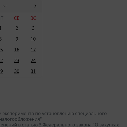
ПТ
СБ
ВС
1
2
3
8
9
10
15
16
17
22
23
24
29
30
31
ии эксперимента по установлению специального
 налогообложения"
менений в статью 3 Федерального закона "О закупках