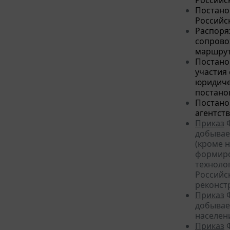
Постано
Российск
Распоря
сопрово
маршрут
Постано
участия
юридиче
постано
Постано
агентств
Приказ
Ф
добывае
(кроме 
формиров
техноло
Российс
реконст
Приказ
Ф
добывае
населен
Приказ
Ф