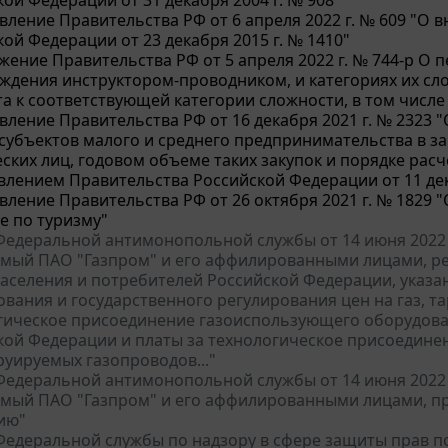
вление Правительства РФ от 6 апреля 2022 г. № 609 "О
ой Федерации от 23 декабря 2015 г. № 1410"
жение Правительства РФ от 5 апреля 2022 г. № 744-р О
ждения инструктором-проводником, и категориях их сло
а к соответствующей категории сложности, в том числе
вление Правительства РФ от 16 декабря 2021 г. № 2323
 субъектов малого и среднего предпринимательства в за
ских лиц, годовом объеме таких закупок и порядке рас
влением Правительства Российской Федерации от 11 дека
вление Правительства РФ от 26 октября 2021 г. № 1829
е по туризму"
едеральной антимонопольной службы от 14 июня 2022 г.
мый ПАО "Газпром" и его аффилированными лицами, р
населения и потребителей Российской Федерации, указа
ания и государственного регулирования цен на газ, та
гическое присоединение газоиспользующего оборудова
кой Федерации и платы за технологическое присоедине
руируемых газопроводов..."
едеральной антимонопольной службы от 14 июня 2022 г.
мый ПАО "Газпром" и его аффилированными лицами, п
ию"
едеральной службы по надзору в сфере защиты прав пот