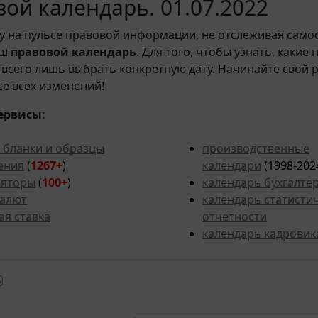
ой календарь. 01.07.2022
у на пульсе правовой информации, не отслеживая само
аш
правовой календарь
. Для того, чтобы узнать, какие
всего лишь выбрать конкретную дату. Начинайте свой 
рсе всех изменений!
ервисы
:
 бланки и образцы
производственные
ения
(
1267+
)
календари
(1998-202
ляторы
(
100+
)
календарь бухгалте
валют
календарь статисти
ая ставка
отчетности
календарь кадровик