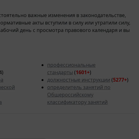
стоятельно важные изменения в законодательстве,
 нормативные акты вступили в силу или утратили силу,
рабочий день с просмотра правового календаря и вы
профессиональные
4)
стандарты
(
1601+
)
ра
должностные инструкции
(
5277
+
)
ческой
определитель занятий по
Общероссийскому
а
классификатору занятий