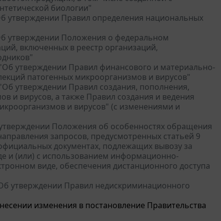
нтетической биологии"
 "Об утверждении Правил определения национальных
 "Об утверждении Положения о федеральном
аций, включенных в реестр организаций,
одников"
9 "Об утверждении Правил финансового и материально-
ллекций патогенных микроорганизмов и вирусов"
 "Об утверждении Правил создания, пополнения,
в и вирусов, а также Правил создания и ведения
икроорганизмов и вирусов" (с изменениями и
Об утверждении Положения об особенностях обращения
 направления запросов, предусмотренных статьей 9
 официальных документах, подлежащих вывозу за
де и (или) с использованием информационно-
ктронном виде, обеспечения дистанционного доступа
5 "Об утверждении Правил недискриминационного
 внесении изменения в постановление Правительства