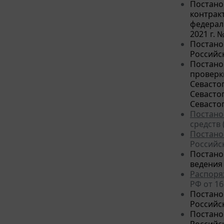
Постано
контрак
федерал
2021 г. 
Постано
Российск
Постано
проверк
Севасто
Севасто
Севасто
Постано
средств
Постано
Российск
Постано
ведения
Распоря
РФ от 16
Постано
Российск
Постано
Российск