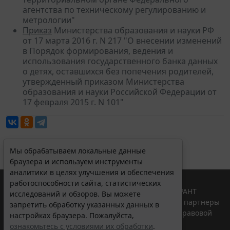
агентства по техническому регулированию и
метрологии"
Приказ
Министерства образования и науки РФ
от 17 марта 2016 г. N 217 "О внесении изменений
в Порядок формирования, ведения и
использования государственного банка данных
о детях, оставшихся без попечения родителей,
утвержденный приказом Министерства
образования и науки Российской Федерации от
17 февраля 2015 г. N 101"
Мы обрабатываем локальные данные
браузера и используем инструменты
аналитики в целях улучшения и обеспечения
работоспособности сайта, статистических
© ООО "НПП "ГАРАНТ-СЕРВИС", 2026. Система ГАРАНТ
исследований и обзоров. Вы можете
выпускается с 1990 года. Компания "Гарант" и ее партнеры
запретить обработку указанных данных в
являются участниками Российской ассоциации правовой
настройках браузера. Пожалуйста,
информации ГАРАНТ.
ознакомьтесь с условиями их обработки
.