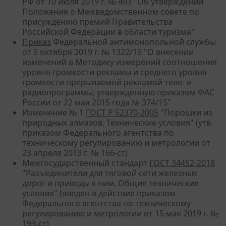
РФ от 10 июля 2019 г. № 403 "Об утверждении
Положения о Межведомственном совете по
присуждению премий Правительства
Российской Федерации в области туризма"
Приказ
Федеральной антимонопольной службы
от 9 октября 2019 г. № 1322/19 "О внесении
изменений в Методику измерений соотношения
уровня громкости рекламы и среднего уровня
громкости прерываемой рекламой теле- и
радиопрограммы, утвержденную приказом ФАС
России от 22 мая 2015 года № 374/15"
Изменение № 1
ГОСТ Р 52370-2005
"Порошки из
природных алмазов. Технические условия" (утв.
приказом Федерального агентства по
техническому регулированию и метрологии от
23 апреля 2019 г. № 166-ст)
Межгосударственный стандарт
ГОСТ 34452-2018
"Разъединители для тяговой сети железных
дорог и приводы к ним. Общие технические
условия" (введен в действие приказом
Федерального агентства по техническому
регулированию и метрологии от 15 мая 2019 г. №
193-ст)