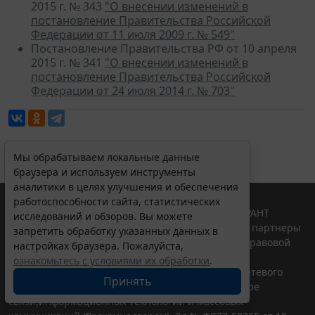
2015 г. № 343
"О внесении изменений в
постановление Правительства Российской
Федерации от 11 июля 2009 г. № 549"
Постановление Правительства РФ от 10 апреля
2015 г. № 341
"О внесении изменений в
постановление Правительства Российской
Федерации от 24 июля 2014 г. № 703"
Мы обрабатываем локальные данные
браузера и используем инструменты
аналитики в целях улучшения и обеспечения
работоспособности сайта, статистических
© ООО "НПП "ГАРАНТ-СЕРВИС", 2026. Система ГАРАНТ
исследований и обзоров. Вы можете
выпускается с 1990 года. Компания "Гарант" и ее партнеры
запретить обработку указанных данных в
являются участниками Российской ассоциации правовой
настройках браузера. Пожалуйста,
информации ГАРАНТ.
ознакомьтесь с условиями их обработки
.
Портал ГАРАНТ.РУ зарегистрирован в качестве сетевого
Принять
издания Федеральной службой по надзору в сфере
связи,информационных технологий и массовых