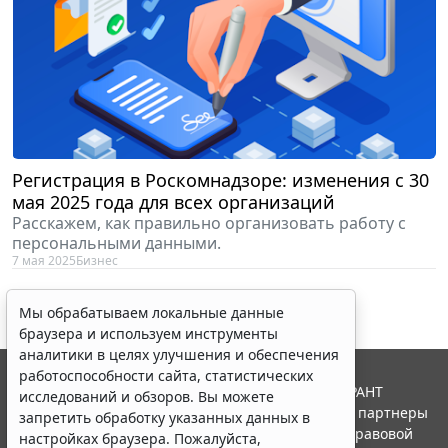
Регистрация в Роскомнадзоре: изменения с 30
мая 2025 года для всех организаций
Расскажем, как правильно организовать работу с
персональными данными.
7 мая 2025
Бизнес
Мы обрабатываем локальные данные
браузера и используем инструменты
аналитики в целях улучшения и обеспечения
работоспособности сайта, статистических
© ООО "НПП "ГАРАНТ-СЕРВИС", 2026. Система ГАРАНТ
исследований и обзоров. Вы можете
выпускается с 1990 года. Компания "Гарант" и ее партнеры
запретить обработку указанных данных в
являются участниками Российской ассоциации правовой
настройках браузера. Пожалуйста,