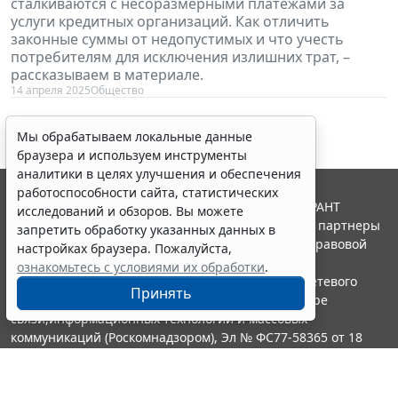
сталкиваются с несоразмерными платежами за
услуги кредитных организаций. Как отличить
законные суммы от недопустимых и что учесть
потребителям для исключения излишних трат, –
рассказываем в материале.
14 апреля 2025
Общество
Мы обрабатываем локальные данные
браузера и используем инструменты
аналитики в целях улучшения и обеспечения
работоспособности сайта, статистических
© ООО "НПП "ГАРАНТ-СЕРВИС", 2026. Система ГАРАНТ
исследований и обзоров. Вы можете
выпускается с 1990 года. Компания "Гарант" и ее партнеры
запретить обработку указанных данных в
являются участниками Российской ассоциации правовой
настройках браузера. Пожалуйста,
информации ГАРАНТ.
ознакомьтесь с условиями их обработки
.
Портал ГАРАНТ.РУ зарегистрирован в качестве сетевого
Принять
издания Федеральной службой по надзору в сфере
связи,информационных технологий и массовых
коммуникаций (Роскомнадзором), Эл № ФС77-58365 от 18
июня 2014 года.
16+