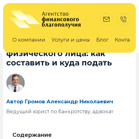
10 сентября 2024
erid F7NfYUJCUneLt1SmVutK
Проверено на актуальность 15.09.2024
О компании
Услуги и цены
Блог
Контакты
Заявление о банкротстве
физического лица: как
составить и куда подать
Автор Громов Александр Николаевич
Ведущий юрист по банкротству, адвокат
Содержание