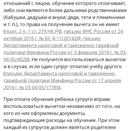
отношений с лицом, обучение которого оплачивает,
либо они являются более дальними родственниками
(бабушки, дедушки и внуки; дяди, тети и племянники
и т. п.), то права на получение вычета он не имеет
(
подп. 2 п. 1 ст. 219 НК РФ
,
письмо ФНС России от 24
октября 2016 г. № БС-4-11/20142@
,
письмо
Департамента налоговой и таможенно-тарифной
политики Минфина России от 3 февраля 2014 г. № 03-
04-05/4028
). Не получится воспользоваться вычетом
и в случае, если один супруг оплатил учебу другого
(
письмо Департамента налоговой и таможенно-
тарифной политики Минфина России от 17 апреля
2014 г. № 03-04-05/17785
).
При оплате обучения ребенка супруги вправе
воспользоваться вычетом независимо от того, на
кого из них оформлены документы,
подтверждающие расходы на обучение. При этом
каждый из супругов должен являться родителем