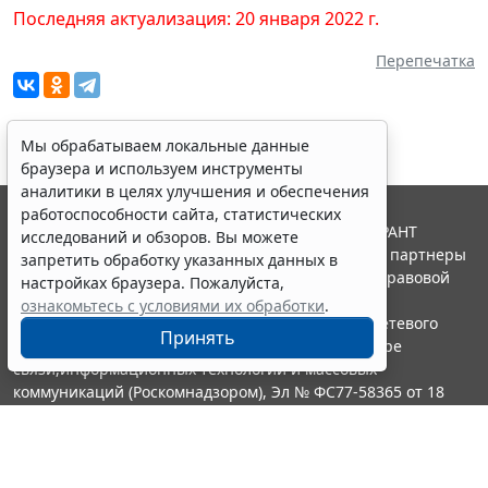
Последняя актуализация: 20 января 2022 г.
Перепечатка
Мы обрабатываем локальные данные
браузера и используем инструменты
аналитики в целях улучшения и обеспечения
работоспособности сайта, статистических
© ООО "НПП "ГАРАНТ-СЕРВИС", 2026. Система ГАРАНТ
исследований и обзоров. Вы можете
выпускается с 1990 года. Компания "Гарант" и ее партнеры
запретить обработку указанных данных в
являются участниками Российской ассоциации правовой
настройках браузера. Пожалуйста,
информации ГАРАНТ.
ознакомьтесь с условиями их обработки
.
Портал ГАРАНТ.РУ зарегистрирован в качестве сетевого
Принять
издания Федеральной службой по надзору в сфере
связи,информационных технологий и массовых
коммуникаций (Роскомнадзором), Эл № ФС77-58365 от 18
июня 2014 года.
16+