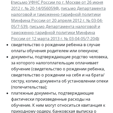
(
письмо УФНС России по г. Москве от 26 июня
2012 г. № 20-14/056059@
,
письмо Департамента
налоговой и таможенно-тарифной политики
Минфина России от 20 апреля 2012 г. № 03-04-
05/7-539
,
письмо Департамента налоговой и
таможенно-тарифной политики Минфина
России от 12 марта 2013 г. № 03-04-05/7-204
);
свидетельство о рождении ребенка в случае
оплаты обучения родителем или опекуном;
документы, подтверждающие родство человека,
за которого налогоплательщик оплачивает
обучение (свидетельство о рождении ребенка,
свидетельство о рождении на себя и на брата/
сестру, копию документа об установлении опеки
(попечительства);
платежные документы, подтверждающие
фактически произведенные расходы на
обучение. К ним могут относиться квитанция к
приходному ордеру, банковская выписка о