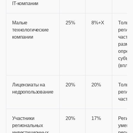
IT-компании
Малые
25%
8%+Х
Тольк
технологические
регио
компании
часть 
разме
опред
субъек
(вплот
Лицензиаты на
20%
20%
Тольк
недропользование
регио
часть 
Участники
20%
17%
Регио
региональных
умень
инвестиционных
регио