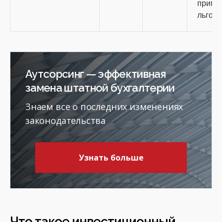
приме
льготн
Аутсорсинг — эффективная
замена штатной бухгалтерии
Знаем все о последних изменениях
законодательства
Узнать больше
Что такое инвестиционный